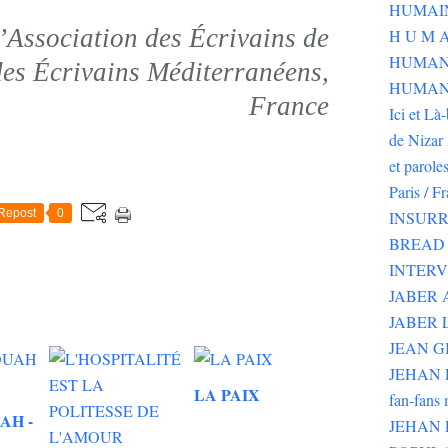
’Association des Écrivains de
H U M A
HUMAN
des Écrivains Méditerranéens,
HUMANI
France
Ici et Là
de Nizar 
et parole
Paris / F
Repost
0
INSURR
BREAD 
INTER
JABER
JABER 
JEAN G
JEHAN RI
LA PAIX
fan-fans 
AH -
JEHAN 