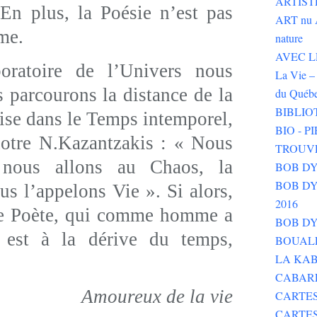
ARTIST
 En plus, la Poésie n’est pas
ART nu 
me.
nature
AVEC LE 
oire de l’Univers nous
La Vie – 
 parcourons la distance de la
du Québ
BIBLIO
ise dans le Temps intemporel,
BIO - 
notre N.Kazantzakis : « Nous
TROUV
nous allons au Chaos, la
BOB DY
BOB DYLA
us l’appelons Vie ». Si alors,
2016
 le Poète, qui comme homme a
BOB DY
 est à la dérive du temps,
BOUALE
LA KAB
CABAR
Amoureux de la vie
CARTES
CARTE