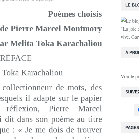
LE BL
Poèmes choisis
de Pierre Marcel Montmory
"La joie 
vive, Gar
par Melita Toka Karachaliou
À PRO
PRÉFACE
a Toka Karachaliou
Voir le p
llectionneur de mots, des
SUIVE
esquels il adapte sur le papier
réflexion, Pierre Marcel
 dit dans son poème au titre
que : « Je me dois de trouver
PAGE