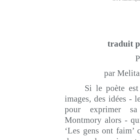
traduit 
par Melit
Si le poète est co
images, des idées - l
pour exprimer sa 
Montmory alors - qui
‘Les gens ont faim’ 