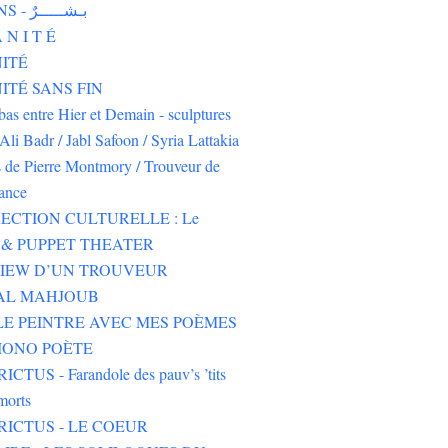
HUMAINS - بـشـــــرٌ
 N I T É
ITÉ
TÉ SANS FIN
-bas entre Hier et Demain - sculptures
Ali Badr / Jabl Safoon / Syria Lattakia
s de Pierre Montmory / Trouveur de
rance
ECTION CULTURELLE : Le
& PUPPET THEATER
VIEW D’UN TROUVEUR
 AL MAHJOUB
LE PEINTRE AVEC MES POÈMES
IONO POÈTE
CTUS - Farandole des pauv’s ’tits
morts
RICTUS - LE COEUR