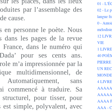
sur les places, dans les lieux
01 - L
roduites par l’assemblage des
02 - Le p
langue fr
 de cause.
0 - Ant
en personne le poète. Nous
mélodist
12 LIV
 dans les pages de la revue
VIE
, France, dans le numéro qui
1 LIVR
‘Dada’ pour ses cents ans.
40 POÈ
PIERR
role m’a impressionnée par la
UN REC
ique multidimensionnel, de
MOND
r. Automatiquement, sans
4 LIVR
AAAAAAA
ai commencé à traduire. Sa
AAAAA
structurel, pour tisser, pour
AAAA P
est simple, polyvalent, avec
AAA - 