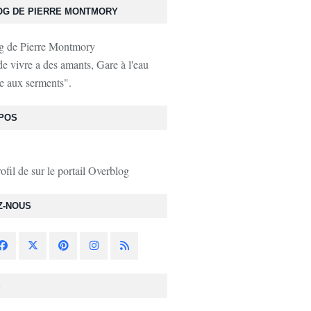
OG DE PIERRE MONTMORY
de vivre a des amants, Gare à l'eau
e aux serments".
POS
rofil de
sur le portail Overblog
Z-NOUS
S