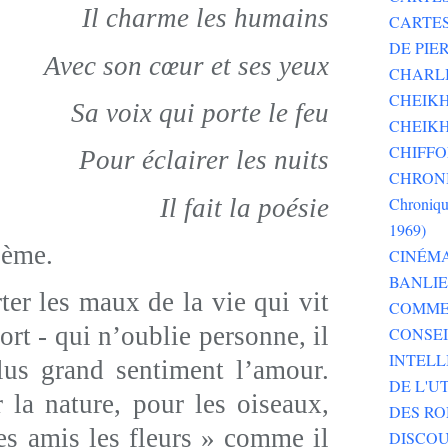
Il charme les humains
CARTE
DE PI
Avec son cœur et ses yeux
CHARLI
CHEIKH
Sa voix qui porte le feu
CHEIKH
CHIFF
Pour éclairer les nuits
CHRONI
Il fait la poésie
Chroniqu
1969)
oème.
CINÉM
BANLI
 les maux de la vie qui vit
COMME
mort - qui n’oublie personne, il
CONSEI
INTELL
plus grand sentiment l’amour.
DE L'U
la nature, pour les oiseaux,
DES RO
s amis les fleurs » comme il
DISCOU