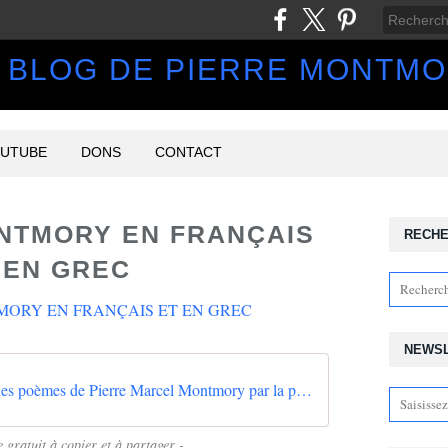
 BLOG DE PIERRE MONTM
UTUBE
DONS
CONTACT
NTMORY EN FRANÇAIS
RECH
 EN GREC
NEWS
Τraduction des poèmes de Pierre Marcel Montmory par la poétesse grecque Melita Toka-Karachaliou 2020 Pierre Marcel Montmory Éditeur - Copie
 gratuit à copier et à partager -