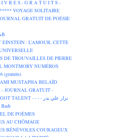
I V R E S - G R A T U I T S -
****** VOYAGE SOLITAIRE
 JOURNAL GRATUIT DE POÉSIE
AB
 EINSTEIN : L’AMOUR, CETTE
UNIVERSELLE
 DE TROUVAILLES DE PIERRE
L MONTMORY NUMÉROS
6 (gratuits)
 AMI MUSTAPHA BELAÏD
- JOURNAL GRATUIT -
TALENT - - - - نزار علي بدر
i Badr
EL DE POÈMES
TES AU CHÔMAGE
TES BÉNÉVOLES COURAGEUX