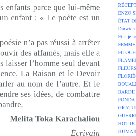
RÉCEPT
es enfants parce que lui-même
ENZO SE
un enfant : « Le poète est un
ÉTAT DE
Darwich
Et si je 
oésie n’a pas réussi à arrêter
FEMME 
souvir des affamés, mais elle a
FILOC
FLAME
pas laisser l’homme seul devant
FLEURS
tence. La Raison et le Devoir
FLORIÈ
arler au nom de l’autre. Et le
BOUALE
BARDE 
fendre ses idées, de combattre
FONDA
épandre.
GRATU
GUERR
Melita Toka Karachaliou
HOT DO
HUMAI
Écrivain