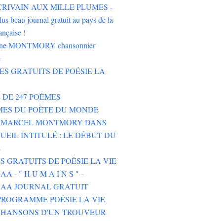
'ÉCRIVAIN AUX MILLE PLUMES -
lus beau journal gratuit au pays de la
ançaise !
oine MONTMORY chansonnier
e
RES GRATUITS DE POÉSIE LA
E DE 247 POÈMES
MES DU POÈTE DU MONDE
E MARCEL MONTMORY DANS
UEIL INTITULÉ : LE DÉBUT DU
E
ES GRATUITS DE POÉSIE LA VIE
 - " H U M A I N S " -
AA JOURNAL GRATUIT
ROGRAMME POÉSIE LA VIE
CHANSONS D'UN TROUVEUR