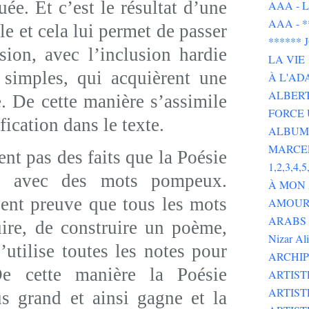
ée. Et c’est le résultat d’une
AAA - L 
AAA - 
le et cela lui permet de passer
******
sion, avec l’inclusion hardie
LA VIE
 simples, qui acquièrent une
À L'AD
ALBERT
. De cette manière s’assimile
FORCE 
fication dans le texte.
ALBUMS
MARCE
 pas des faits que la Poésie
1,2,3,4,5,
as avec des mots pompeux.
À MON
uent preuve que tous les mots
AMOUR 
ARABS GOT 
ire, de construire un poème,
Nizar Al
tilise toutes les notes pour
ARCHIP
e cette manière la Poésie
ARTIS
ARTIS
s grand et ainsi gagne et la