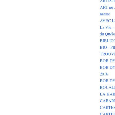
ARTIST
ART nu 
nature
AVEC LE 
La Vie – 
du Québ
BIBLIO
BIO - 
TROUV
BOB DY
BOB DYLA
2016
BOB DY
BOUALE
LA KAB
CABAR
CARTES
CARTE