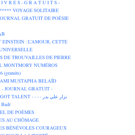
I V R E S - G R A T U I T S -
****** VOYAGE SOLITAIRE
 JOURNAL GRATUIT DE POÉSIE
AB
 EINSTEIN : L’AMOUR, CETTE
UNIVERSELLE
 DE TROUVAILLES DE PIERRE
L MONTMORY NUMÉROS
6 (gratuits)
 AMI MUSTAPHA BELAÏD
- JOURNAL GRATUIT -
TALENT - - - - نزار علي بدر
i Badr
EL DE POÈMES
TES AU CHÔMAGE
TES BÉNÉVOLES COURAGEUX