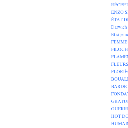
RÉCEPT
ENZO SE
ÉTAT DE
Darwich
Et si je 
FEMME 
FILOC
FLAME
FLEURS
FLORIÈ
BOUALE
BARDE 
FONDA
GRATU
GUERR
HOT DO
HUMAI