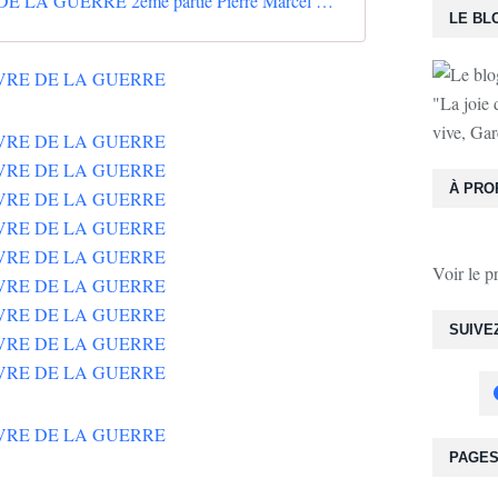
LE LIVRE DE LA GUERRE 2ème partie Pierre Marcel Montmory Éditeur
LE BL
"La joie 
vive, Gar
À PRO
Voir le p
SUIVE
PAGE