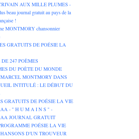
'ÉCRIVAIN AUX MILLE PLUMES -
lus beau journal gratuit au pays de la
ançaise !
oine MONTMORY chansonnier
e
RES GRATUITS DE POÉSIE LA
E DE 247 POÈMES
MES DU POÈTE DU MONDE
E MARCEL MONTMORY DANS
UEIL INTITULÉ : LE DÉBUT DU
E
ES GRATUITS DE POÉSIE LA VIE
 - " H U M A I N S " -
AA JOURNAL GRATUIT
ROGRAMME POÉSIE LA VIE
CHANSONS D'UN TROUVEUR