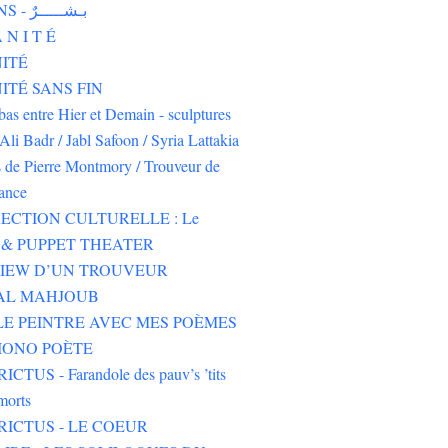
HUMAINS - بـشـــــرٌ
 N I T É
ITÉ
TÉ SANS FIN
-bas entre Hier et Demain - sculptures
Ali Badr / Jabl Safoon / Syria Lattakia
s de Pierre Montmory / Trouveur de
rance
ECTION CULTURELLE : Le
& PUPPET THEATER
VIEW D’UN TROUVEUR
 AL MAHJOUB
LE PEINTRE AVEC MES POÈMES
IONO POÈTE
CTUS - Farandole des pauv’s ’tits
morts
RICTUS - LE COEUR