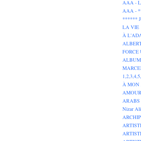
AAA - L 
AAA - 
******
LA VIE
À L'AD
ALBERT
FORCE 
ALBUMS
MARCE
1,2,3,4,5,
À MON
AMOUR 
ARABS GOT 
Nizar Al
ARCHIP
ARTIS
ARTIS