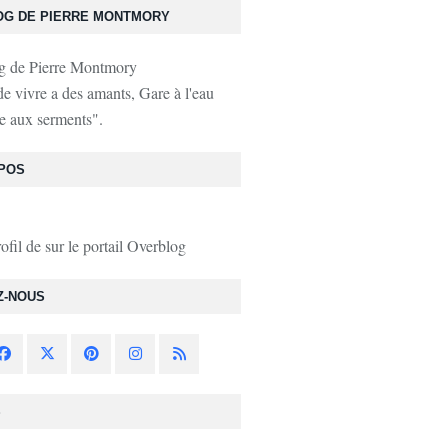
OG DE PIERRE MONTMORY
de vivre a des amants, Gare à l'eau
e aux serments".
POS
rofil de
sur le portail Overblog
Z-NOUS
S