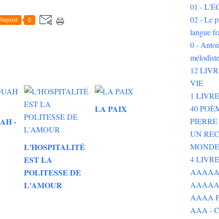
01 - L
02 - Le p
Repost
0
langue fr
0 - Ant
mélodist
12 LIV
VIE
1 LIVR
40 POÈ
LA PAIX
PIERR
AH -
UN REC
MOND
L'HOSPITALITÉ
4 LIVR
EST LA
AAAAAAA
POLITESSE DE
AAAAA
L'AMOUR
AAAA P
AAA - 