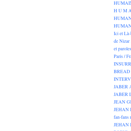
H U M A
HUMAN
HUMANI
Ici et Là
de Nizar 
et parole
Paris / F
INSURR
BREAD 
INTER
JABER
JABER 
JEAN G
JEHAN RI
fan-fans 
JEHAN 