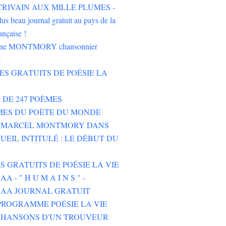
'ÉCRIVAIN AUX MILLE PLUMES -
lus beau journal gratuit au pays de la
ançaise !
oine MONTMORY chansonnier
e
RES GRATUITS DE POÉSIE LA
E DE 247 POÈMES
MES DU POÈTE DU MONDE
E MARCEL MONTMORY DANS
UEIL INTITULÉ : LE DÉBUT DU
E
ES GRATUITS DE POÉSIE LA VIE
 - " H U M A I N S " -
AA JOURNAL GRATUIT
ROGRAMME POÉSIE LA VIE
CHANSONS D'UN TROUVEUR