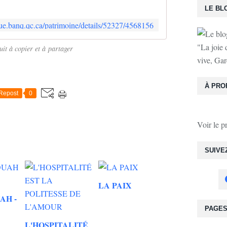
LE BL
que.banq.qc.ca/patrimoine/details/52327/4568156
"La joie 
uit à copier et à partager
vive, Gar
À PRO
Repost
0
Voir le p
SUIVE
LA PAIX
AH -
PAGE
L'HOSPITALITÉ