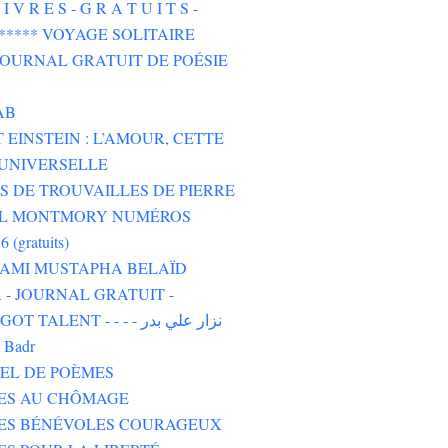
I V R E S - G R A T U I T S -
****** VOYAGE SOLITAIRE
 JOURNAL GRATUIT DE POÉSIE
AB
 EINSTEIN : L’AMOUR, CETTE
UNIVERSELLE
 DE TROUVAILLES DE PIERRE
L MONTMORY NUMÉROS
6 (gratuits)
 AMI MUSTAPHA BELAÏD
- JOURNAL GRATUIT -
TALENT - - - - نزار علي بدر
i Badr
EL DE POÈMES
TES AU CHÔMAGE
TES BÉNÉVOLES COURAGEUX