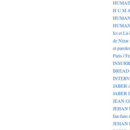
H U M A
HUMAN
HUMANI
Ici et Là
de Nizar 
et parole
Paris / F
INSURR
BREAD 
INTER
JABER
JABER 
JEAN G
JEHAN RI
fan-fans 
JEHAN 