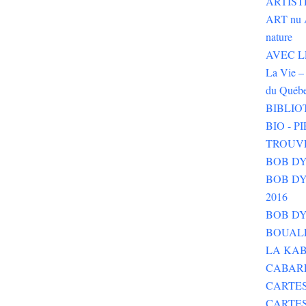
ARTIST
ART nu 
nature
AVEC LE 
La Vie – 
du Québ
BIBLIO
BIO - 
TROUV
BOB DY
BOB DYLA
2016
BOB DY
BOUALE
LA KAB
CABAR
CARTES
CARTE