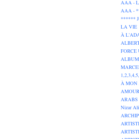
AAA - L 
AAA - 
******
LA VIE
À L'AD
ALBERT
FORCE 
ALBUMS
MARCE
1,2,3,4,5,
À MON
AMOUR 
ARABS GOT 
Nizar Al
ARCHIP
ARTIS
ARTIS