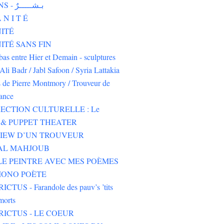
HUMAINS - بـشـــــرٌ
 N I T É
ITÉ
TÉ SANS FIN
-bas entre Hier et Demain - sculptures
Ali Badr / Jabl Safoon / Syria Lattakia
s de Pierre Montmory / Trouveur de
rance
ECTION CULTURELLE : Le
& PUPPET THEATER
VIEW D’UN TROUVEUR
 AL MAHJOUB
LE PEINTRE AVEC MES POÈMES
IONO POÈTE
CTUS - Farandole des pauv’s ’tits
morts
RICTUS - LE COEUR