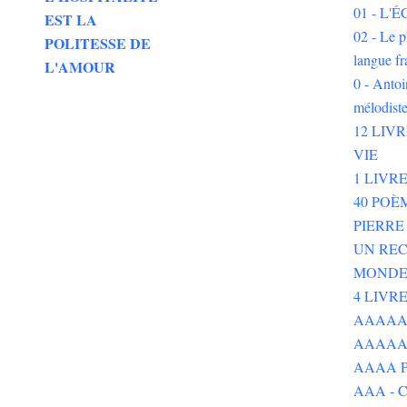
01 - L
EST LA
02 - Le p
POLITESSE DE
langue fr
L'AMOUR
0 - Ant
mélodist
12 LIV
VIE
1 LIVR
40 POÈ
PIERR
UN REC
MOND
4 LIVR
AAAAAAA
AAAAA
AAAA P
AAA - 