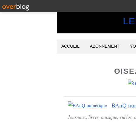
LE
ACCUEIL
ABONNEMENT
YO
OISE
BAnQ num
Journaux, livres, musique, vidéos, 