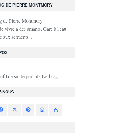
OG DE PIERRE MONTMORY
de vivre a des amants, Gare à l'eau
e aux serments".
POS
rofil de
sur le portail Overblog
Z-NOUS
S