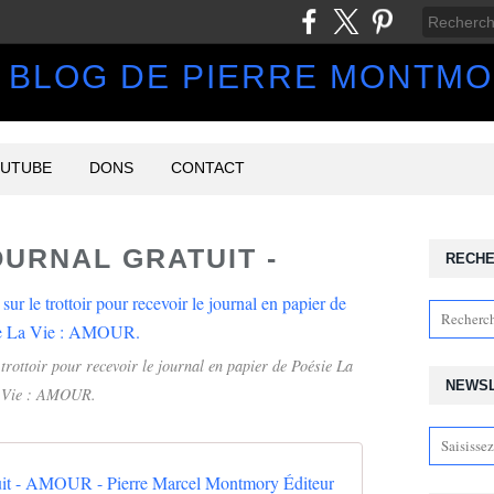
 BLOG DE PIERRE MONTM
UTUBE
DONS
CONTACT
OURNAL GRATUIT -
RECH
 trottoir pour recevoir le journal en papier de Poésie La
NEWS
Vie : AMOUR.
tuit - AMOUR - Pierre Marcel Montmory Éditeur