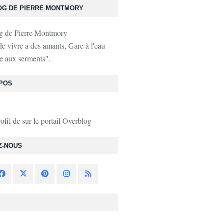
OG DE PIERRE MONTMORY
de vivre a des amants, Gare à l'eau
e aux serments".
POS
rofil de
sur le portail Overblog
Z-NOUS
S