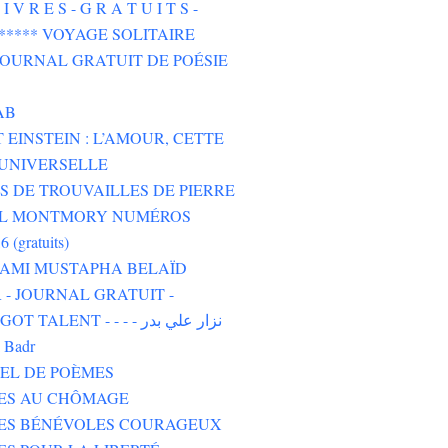
I V R E S - G R A T U I T S -
****** VOYAGE SOLITAIRE
 JOURNAL GRATUIT DE POÉSIE
AB
 EINSTEIN : L’AMOUR, CETTE
UNIVERSELLE
 DE TROUVAILLES DE PIERRE
L MONTMORY NUMÉROS
6 (gratuits)
 AMI MUSTAPHA BELAÏD
- JOURNAL GRATUIT -
TALENT - - - - نزار علي بدر
i Badr
EL DE POÈMES
TES AU CHÔMAGE
TES BÉNÉVOLES COURAGEUX