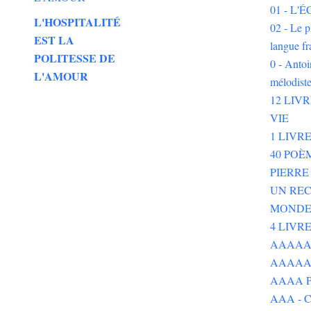
01 - L
L'HOSPITALITÉ
02 - Le p
EST LA
langue fr
POLITESSE DE
0 - Ant
L'AMOUR
mélodist
12 LIV
VIE
1 LIVR
40 POÈ
PIERR
UN REC
MOND
4 LIVR
AAAAAAA
AAAAA
AAAA P
AAA - 