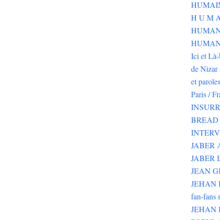
H U M A
HUMAN
HUMANI
Ici et Là
de Nizar 
et parole
Paris / F
INSURR
BREAD 
INTER
JABER
JABER 
JEAN G
JEHAN RI
fan-fans 
JEHAN 