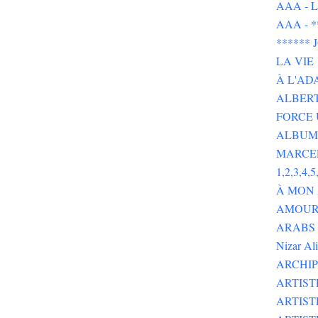
AAA - L 
AAA - 
******
LA VIE
À L'AD
ALBERT
FORCE 
ALBUMS
MARCE
1,2,3,4,5,
À MON
AMOUR 
ARABS GOT 
Nizar Al
ARCHIP
ARTIS
ARTIS