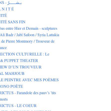
HUMAINS - بـشـــــرٌ
 N I T É
ITÉ
TÉ SANS FIN
-bas entre Hier et Demain - sculptures
Ali Badr / Jabl Safoon / Syria Lattakia
s de Pierre Montmory / Trouveur de
rance
ECTION CULTURELLE : Le
& PUPPET THEATER
VIEW D’UN TROUVEUR
 AL MAHJOUB
LE PEINTRE AVEC MES POÈMES
IONO POÈTE
CTUS - Farandole des pauv’s ’tits
morts
RICTUS - LE COEUR