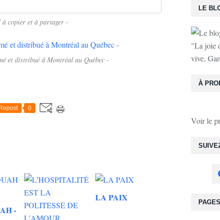
LE BL
 à copier et à partager -
"La joie 
vive, Gar
imé et distribué à Montréal au Québec -
À PRO
Repost
0
Voir le p
SUIVE
LA PAIX
PAGE
AH -