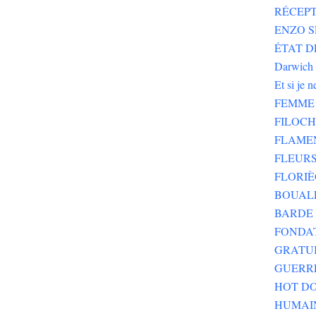
RÉCEPT
ENZO SE
ÉTAT DE
Darwich
Et si je 
FEMME 
FILOC
FLAME
FLEURS
FLORIÈ
BOUALE
BARDE 
FONDA
GRATU
GUERR
HOT DO
HUMAI