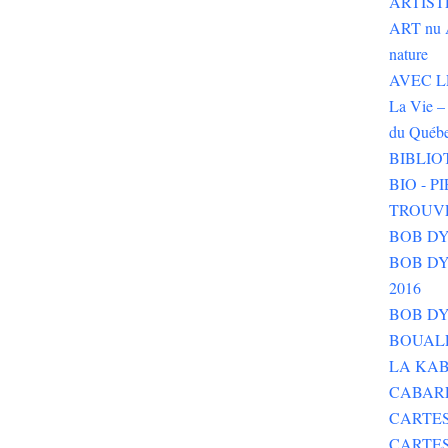
ARTIST
ART nu 
nature
AVEC LE 
La Vie – 
du Québ
BIBLIO
BIO - 
TROUV
BOB DY
BOB DYLA
2016
BOB DY
BOUALE
LA KAB
CABAR
CARTES
CARTE