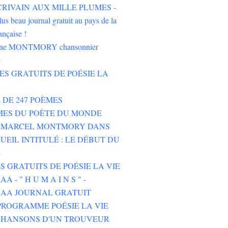
'ÉCRIVAIN AUX MILLE PLUMES -
lus beau journal gratuit au pays de la
ançaise !
oine MONTMORY chansonnier
e
RES GRATUITS DE POÉSIE LA
E DE 247 POÈMES
MES DU POÈTE DU MONDE
E MARCEL MONTMORY DANS
UEIL INTITULÉ : LE DÉBUT DU
E
ES GRATUITS DE POÉSIE LA VIE
 - " H U M A I N S " -
AA JOURNAL GRATUIT
ROGRAMME POÉSIE LA VIE
CHANSONS D'UN TROUVEUR