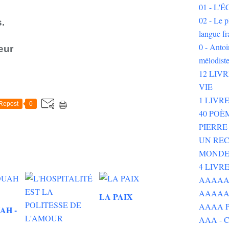
01 - L
02 - Le p
.
langue fr
0 - Ant
eur
mélodist
12 LIV
VIE
1 LIVR
Repost
0
40 POÈ
PIERR
UN REC
MOND
4 LIVR
AAAAAAA
AAAAA
LA PAIX
AAAA P
AH -
AAA - 