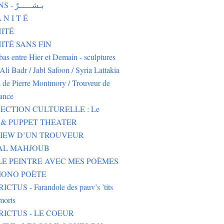
HUMAINS - بـشـــــرٌ
 N I T É
ITÉ
TÉ SANS FIN
-bas entre Hier et Demain - sculptures
Ali Badr / Jabl Safoon / Syria Lattakia
s de Pierre Montmory / Trouveur de
rance
ECTION CULTURELLE : Le
& PUPPET THEATER
VIEW D’UN TROUVEUR
 AL MAHJOUB
LE PEINTRE AVEC MES POÈMES
IONO POÈTE
CTUS - Farandole des pauv’s ’tits
morts
RICTUS - LE COEUR