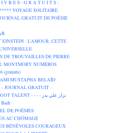
I V R E S - G R A T U I T S -
****** VOYAGE SOLITAIRE
 JOURNAL GRATUIT DE POÉSIE
AB
 EINSTEIN : L’AMOUR, CETTE
UNIVERSELLE
 DE TROUVAILLES DE PIERRE
L MONTMORY NUMÉROS
6 (gratuits)
 AMI MUSTAPHA BELAÏD
- JOURNAL GRATUIT -
TALENT - - - - نزار علي بدر
i Badr
EL DE POÈMES
TES AU CHÔMAGE
TES BÉNÉVOLES COURAGEUX