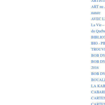
ARTIST
ART nu 
nature
AVEC LE 
La Vie – 
du Québ
BIBLIO
BIO - 
TROUV
BOB DY
BOB DYLA
2016
BOB DY
BOUALE
LA KAB
CABAR
CARTES
CARTE