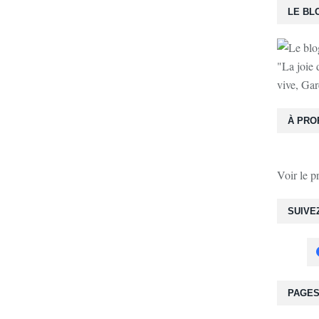
LE BL
"La joie 
vive, Gar
À PRO
Voir le p
SUIVE
PAGE