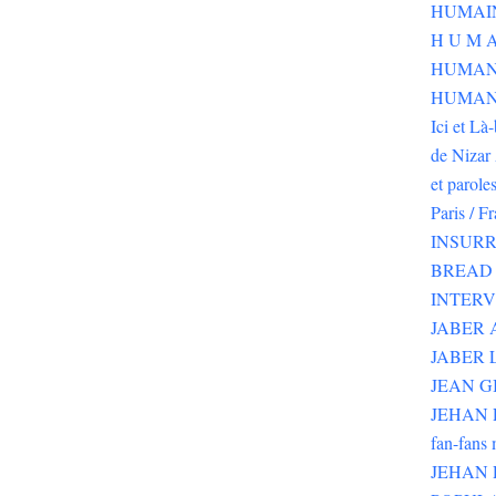
H U M A
HUMAN
HUMANI
Ici et Là
de Nizar 
et parole
Paris / F
INSURR
BREAD 
INTER
JABER
JABER 
JEAN G
JEHAN RI
fan-fans 
JEHAN 