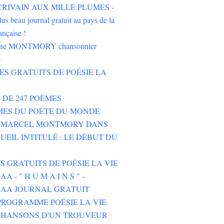
'ÉCRIVAIN AUX MILLE PLUMES -
lus beau journal gratuit au pays de la
ançaise !
oine MONTMORY chansonnier
e
RES GRATUITS DE POÉSIE LA
E DE 247 POÈMES
MES DU POÈTE DU MONDE
E MARCEL MONTMORY DANS
UEIL INTITULÉ : LE DÉBUT DU
E
ES GRATUITS DE POÉSIE LA VIE
 - " H U M A I N S " -
AA JOURNAL GRATUIT
ROGRAMME POÉSIE LA VIE
CHANSONS D'UN TROUVEUR