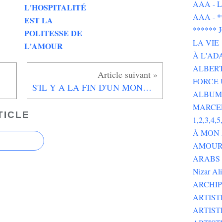
AAA - L 
L'HOSPITALITÉ
AAA - 
EST LA
******
POLITESSE DE
LA VIE
L'AMOUR
À L'AD
ALBERT
FORCE 
S'IL Y A LA FIN D'UN MONDE, LE MIEN EST ÉTERNEL
ALBUMS
MARCE
TICLE
1,2,3,4,5,
À MON
AMOUR 
ARABS GOT 
Nizar Al
ARCHIP
ARTIS
ARTIS