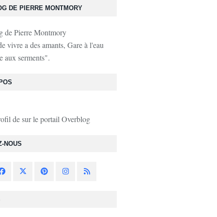
OG DE PIERRE MONTMORY
de vivre a des amants, Gare à l'eau
e aux serments".
POS
rofil de
sur le portail Overblog
Z-NOUS
S