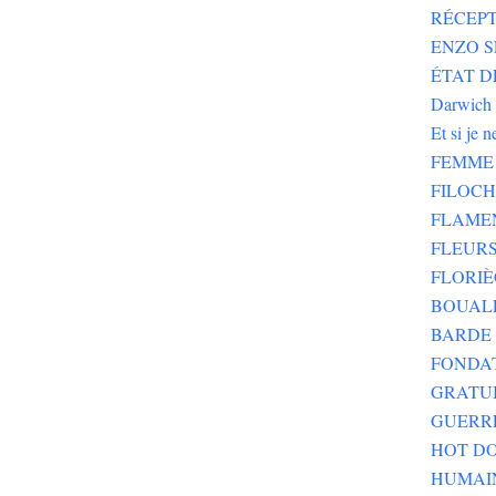
RÉCEPT
ENZO SE
ÉTAT DE
Darwich
Et si je 
FEMME 
FILOC
FLAME
FLEURS
FLORIÈ
BOUALE
BARDE 
FONDA
GRATU
GUERR
HOT DO
HUMAI