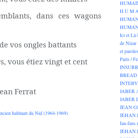
H U M A
emblants, dans ces wagons
HUMAN
HUMANI
Ici et Là
 de vos ongles battants
de Nizar 
et parole
Paris / F
s, vous étiez vingt et cent
INSURR
BREAD 
INTER
Jean Ferrat
JABER
JABER 
JEAN G
JEHAN RI
fan-fans 
JEHAN 