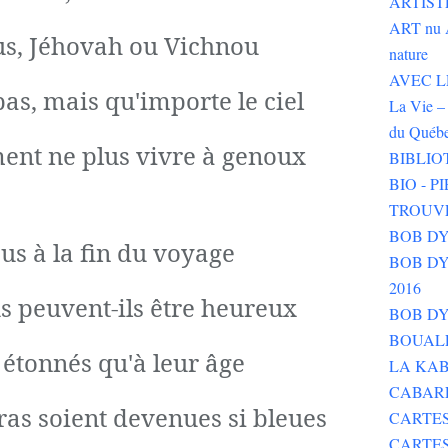
ARTIST
ART nu 
sus, Jéhovah ou Vichnou
nature
AVEC LE 
pas, mais qu'importe le ciel
La Vie – 
du Québ
ment ne plus vivre à genoux
BIBLIO
BIO - 
TROUV
BOB DY
ous à la fin du voyage
BOB DYLA
2016
s peuvent-ils être heureux
BOB DY
BOUALE
, étonnés qu'à leur âge
LA KAB
CABAR
ras soient devenues si bleues
CARTES
CARTE