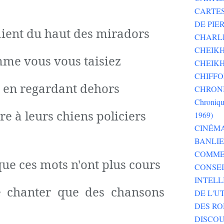
CARTE
DE PI
ient du haut des miradors
CHARLI
CHEIKH
omme vous vous taisiez
CHEIKH
CHIFF
, en regardant dehors
CHRONI
Chroniqu
re à leurs chiens policiers
1969)
CINÉM
BANLI
COMME
ue ces mots n'ont plus cours
CONSEI
INTELL
e chanter que des chansons
DE L'U
DES RO
DISCOU