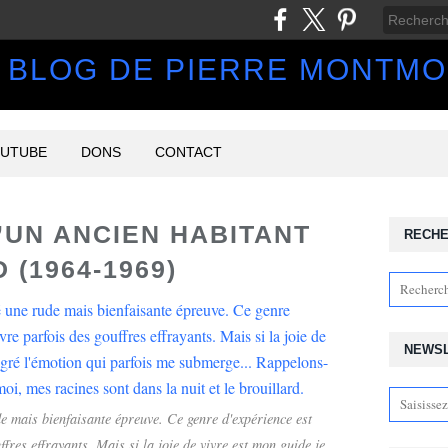
 BLOG DE PIERRE MONTM
UTUBE
DONS
CONTACT
’UN ANCIEN HABITANT
RECH
 (1964-1969)
NEWS
e mais bienfaisante épreuve. Ce genre d'expérience est
fres effrayants. Mais si la joie de vivre est mon guide je