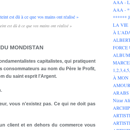
AAA - L 
AAA - 
******
LA VIE
eint est dû à ce que vos mains ont réalisé »
À L'AD
ALBERT
FORCE 
 DU MONDISTAN
ALBUMS
ondamentalistes capitalistes, qui pratiquent
MARCE
es consommateurs au nom du Père le Profit,
1,2,3,4,5,
m du saint esprit l'Argent.
À MON
AMOUR 
.
ARABS GOT 
Nizar Al
r, vous n'existez pas. Ce qui ne doit pas
ARCHIP
ARTIS
ARTIS
un client et en dehors du commerce vous