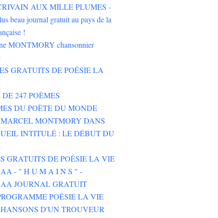
'ÉCRIVAIN AUX MILLE PLUMES -
lus beau journal gratuit au pays de la
ançaise !
oine MONTMORY chansonnier
e
RES GRATUITS DE POÉSIE LA
E DE 247 POÈMES
MES DU POÈTE DU MONDE
E MARCEL MONTMORY DANS
UEIL INTITULÉ : LE DÉBUT DU
E
ES GRATUITS DE POÉSIE LA VIE
 - " H U M A I N S " -
AA JOURNAL GRATUIT
ROGRAMME POÉSIE LA VIE
CHANSONS D'UN TROUVEUR