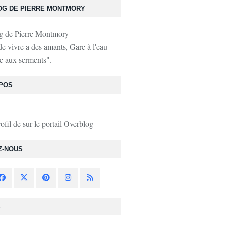
OG DE PIERRE MONTMORY
de vivre a des amants, Gare à l'eau
e aux serments".
POS
rofil de
sur le portail Overblog
Z-NOUS
S