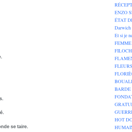
RÉCEPT
ENZO SE
ÉTAT DE
Darwich
Et si je 
FEMME 
FILOC
.
FLAME
FLEURS
FLORIÈ
BOUALE
BARDE 
FONDA
s.
GRATU
GUERR
é.
HOT DO
nde se taire.
HUMAI