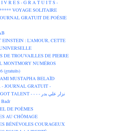
I V R E S - G R A T U I T S -
****** VOYAGE SOLITAIRE
 JOURNAL GRATUIT DE POÉSIE
AB
 EINSTEIN : L’AMOUR, CETTE
UNIVERSELLE
 DE TROUVAILLES DE PIERRE
L MONTMORY NUMÉROS
6 (gratuits)
 AMI MUSTAPHA BELAÏD
- JOURNAL GRATUIT -
TALENT - - - - نزار علي بدر
i Badr
EL DE POÈMES
TES AU CHÔMAGE
TES BÉNÉVOLES COURAGEUX