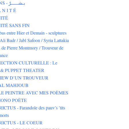
HUMAINS - بـشـــــرٌ
 N I T É
ITÉ
TÉ SANS FIN
-bas entre Hier et Demain - sculptures
Ali Badr / Jabl Safoon / Syria Lattakia
s de Pierre Montmory / Trouveur de
rance
ECTION CULTURELLE : Le
& PUPPET THEATER
VIEW D’UN TROUVEUR
 AL MAHJOUB
LE PEINTRE AVEC MES POÈMES
IONO POÈTE
CTUS - Farandole des pauv’s ’tits
morts
RICTUS - LE COEUR