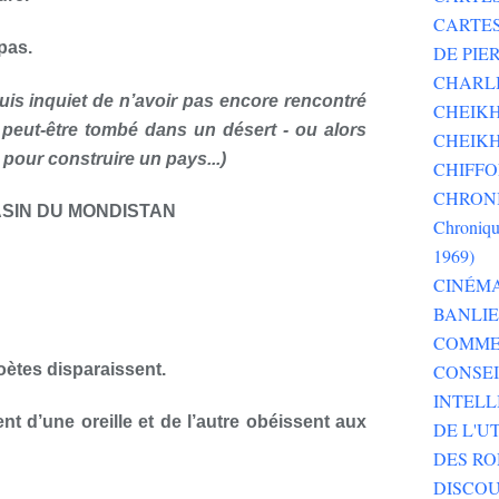
CARTE
pas.
DE PI
CHARLI
suis inquiet de n’avoir pas encore rencontré
CHEIKH
is peut-être tombé dans un désert - ou alors
CHEIKH
 pour construire un pays...)
CHIFF
CHRONI
SIN DU MONDISTAN
Chroniqu
1969)
CINÉM
BANLI
COMME
oètes disparaissent.
CONSEI
INTELL
t d’une oreille et de l’autre obéissent aux
DE L'U
DES RO
DISCOU