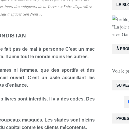
LE BL
estiques des saigneurs de la Terre : « Faire disparaître
jusqu’à effacer Son Nom ».
"La joie 
vive, Gar
ONDISTAN
 ne fait pas de mal à personne C’est un mac
À PRO
te. Il aime tout le monde moins les autres.
Voir le p
mmes ni femmes, que des sportifs et des
ciel ouvert. C’est un asile accueillant les
as d’enfance.
SUIVE
es livres sont interdits. Il y a des codes. Des
PAGE
troupeaux masqués. Les stades sont pleins
du capital contre les clients mécontents.