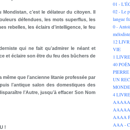
01 - L
02 - Le p
 Mondistan, c’est le délateur du citoyen. Il
langue fr
couleurs défendues, les mots superflus, les
0 - Ant
es rebelles, les éclairs d’intelligence, le feu
mélodist
12 LIV
rniste qui ne fait qu’admirer le néant et
VIE
rce et éclaire son être du feu des bûchers de
1 LIVR
40 POÈ
PIERR
a même que l’ancienne litanie professée par
UN REC
puis l’antique salon des domestiques des
MOND
disparaître l’Autre, jusqu’à effacer Son Nom
4 LIVR
AAAAAAA
AAAAA
AAAA P
AAA - 
U !