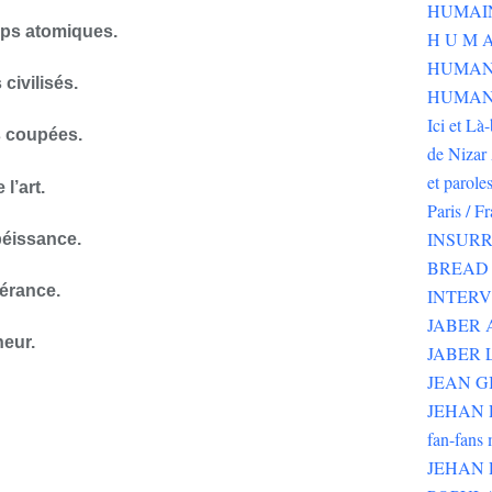
mps atomiques.
H U M A
HUMAN
civilisés.
HUMANI
Ici et Là
s coupées.
de Nizar 
et parole
l’art.
Paris / F
INSURR
béissance.
BREAD 
érance.
INTER
JABER
eur.
JABER 
JEAN G
JEHAN RI
fan-fans 
JEHAN 