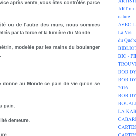
ARTIST
service après-vente, vous êtes contrôlés parce
ART nu 
nature
AVEC LE 
té ou de l'autre des murs, nous sommes
La Vie – 
lés par la force et la lumière du Monde.
du Québ
rin, modelés par les mains du boulanger
BIBLIO
.
BIO - 
TROUV
.
BOB DY
BOB DYLA
ire donne au Monde ce pain de vie qu'on se
2016
BOB DY
BOUALE
u pain.
LA KAB
CABAR
alité demeure.
CARTES
CARTE
ure.