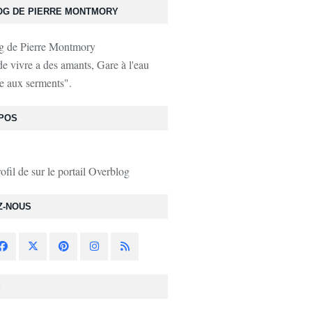
OG DE PIERRE MONTMORY
de vivre a des amants, Gare à l'eau
e aux serments".
POS
rofil de
sur le portail Overblog
Z-NOUS
S