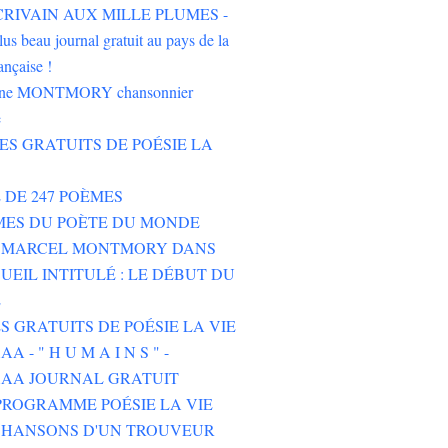
'ÉCRIVAIN AUX MILLE PLUMES -
lus beau journal gratuit au pays de la
ançaise !
oine MONTMORY chansonnier
e
RES GRATUITS DE POÉSIE LA
E DE 247 POÈMES
MES DU POÈTE DU MONDE
E MARCEL MONTMORY DANS
UEIL INTITULÉ : LE DÉBUT DU
E
ES GRATUITS DE POÉSIE LA VIE
 - " H U M A I N S " -
AA JOURNAL GRATUIT
ROGRAMME POÉSIE LA VIE
CHANSONS D'UN TROUVEUR