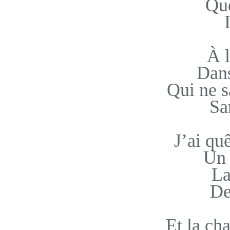
Qu
À 
Dans
Qui ne s
Sa
J’ai quê
Un
La
De
Et la ch