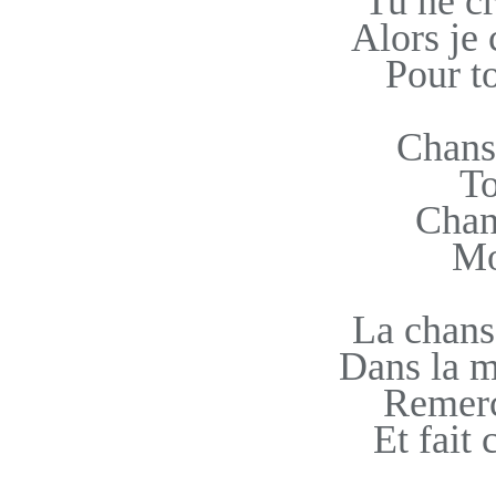
Tu ne cr
Alors je 
Pour t
Chans
To
Chan
Mo
La chans
Dans la m
Remerc
Et fait 