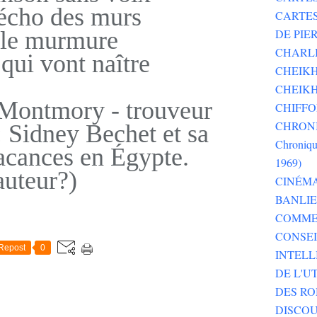
écho des murs
CARTE
 le murmure
DE PI
CHARLI
 qui vont naître
CHEIKH
CHEIKH
 Montmory - trouveur
CHIFF
CHRONI
 : Sidney Bechet et sa
Chroniqu
cances en Égypte.
1969)
auteur?)
CINÉM
BANLI
COMME
CONSEI
Repost
0
INTELL
DE L'U
DES RO
DISCOU