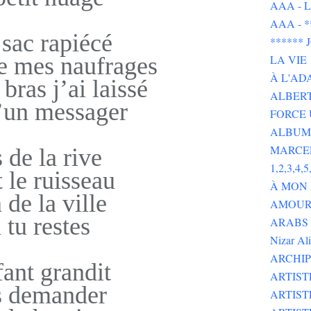
AAA - L 
AAA - 
sac rapiécé
******
e mes naufrages
LA VIE
À L'AD
bras j’ai laissé
ALBERT
’un messager
FORCE 
ALBUMS
MARCE
 de la rive
1,2,3,4,5,
 le ruisseau
À MON
 de la ville
AMOUR 
 tu restes
ARABS GOT 
Nizar Al
ARCHIP
fant grandit
ARTIS
s demander
ARTIS