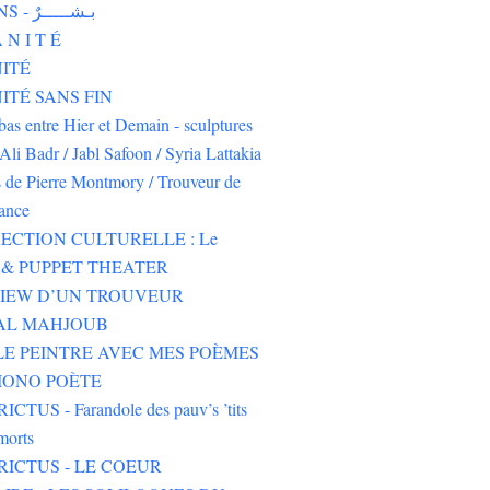
HUMAINS - بـشـــــرٌ
 N I T É
ITÉ
TÉ SANS FIN
-bas entre Hier et Demain - sculptures
Ali Badr / Jabl Safoon / Syria Lattakia
s de Pierre Montmory / Trouveur de
rance
ECTION CULTURELLE : Le
& PUPPET THEATER
VIEW D’UN TROUVEUR
 AL MAHJOUB
LE PEINTRE AVEC MES POÈMES
IONO POÈTE
CTUS - Farandole des pauv’s ’tits
morts
RICTUS - LE COEUR