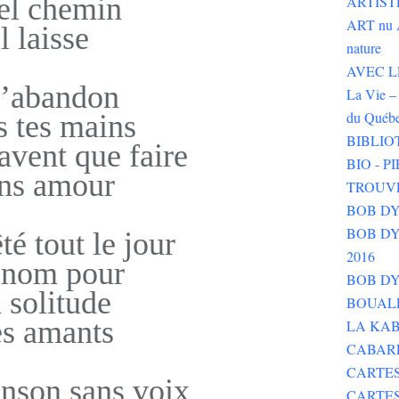
el chemin
ARTIST
ART nu 
Il laisse
nature
AVEC LE 
l’abandon
La Vie – 
du Québ
 tes mains
BIBLIO
avent que faire
BIO - 
ns amour
TROUV
BOB DY
BOB DYLA
té tout le jour
2016
 nom pour
BOB DY
 solitude
BOUALE
s amants
LA KAB
CABAR
CARTES
anson sans voix
CARTE