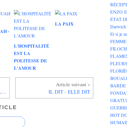
RÉCEPT
ENZO SE
ÉTAT DE
LA PAIX
Darwich
AH -
Et si je 
FEMME 
L'HOSPITALITÉ
FILOC
EST LA
FLAME
POLITESSE DE
FLEURS
L'AMOUR
FLORIÈ
BOUALE
BARDE 
LA FEMME AIMANTE EST L'AVENIR DE L'HOMME TENDRE
IL DIT - ELLE DIT
FONDA
GRATU
TICLE
GUERR
HOT DO
HUMAI