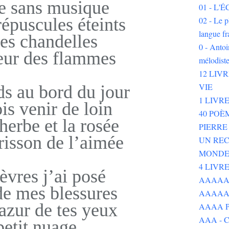
e sans musique
01 - L
répuscules éteints
02 - Le p
langue fr
les chandelles
0 - Ant
eur des flammes
mélodist
12 LIV
VIE
s au bord du jour
1 LIVR
s venir de loin
40 POÈ
herbe et la rosée
PIERR
risson de l’aimée
UN REC
MOND
4 LIVR
lèvres j’ai posé
AAAAAAA
de mes blessures
AAAAA
’azur de tes yeux
AAAA P
AAA - 
etit nuage