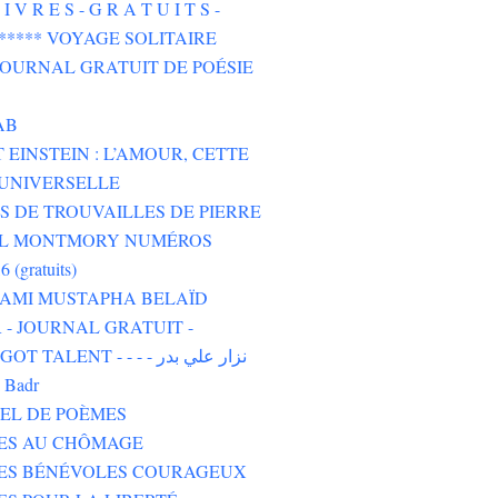
I V R E S - G R A T U I T S -
****** VOYAGE SOLITAIRE
 JOURNAL GRATUIT DE POÉSIE
AB
 EINSTEIN : L’AMOUR, CETTE
UNIVERSELLE
 DE TROUVAILLES DE PIERRE
L MONTMORY NUMÉROS
6 (gratuits)
 AMI MUSTAPHA BELAÏD
- JOURNAL GRATUIT -
TALENT - - - - نزار علي بدر
i Badr
EL DE POÈMES
TES AU CHÔMAGE
TES BÉNÉVOLES COURAGEUX