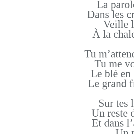
La parol
Dans les c
Veille 
À la chal
Tu m’attend
Tu me voi
Le blé en 
Le grand f
Sur tes 
Un reste 
Et dans l
Un p