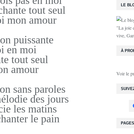
ois pas en moi
LE BL
chante tout seul
oi mon amour
"La joie 
vive, Gar
on puissante
i en moi
À PRO
te tout seul
n amour
Voir le p
on sans paroles
SUIVE
élodie des jours
ie les matins
chanter le pain
PAGE