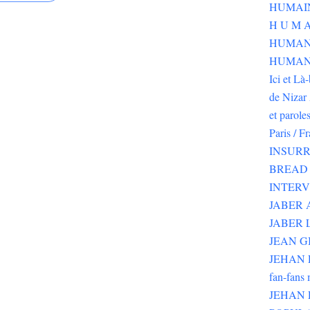
H U M A
HUMAN
HUMANI
Ici et Là
de Nizar 
et parole
Paris / F
INSURR
BREAD 
INTER
JABER
JABER 
JEAN G
JEHAN RI
fan-fans 
JEHAN 