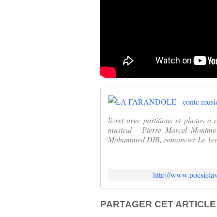
livret avec partitions et photos
musical - Pierre Marcel Montmor
Mohammed DIB, romancier Le 1er 
http://www.poesielav
PARTAGER CET ARTICLE