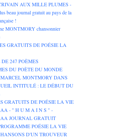
'ÉCRIVAIN AUX MILLE PLUMES -
lus beau journal gratuit au pays de la
ançaise !
oine MONTMORY chansonnier
e
RES GRATUITS DE POÉSIE LA
E DE 247 POÈMES
MES DU POÈTE DU MONDE
E MARCEL MONTMORY DANS
UEIL INTITULÉ : LE DÉBUT DU
E
ES GRATUITS DE POÉSIE LA VIE
 - " H U M A I N S " -
AA JOURNAL GRATUIT
ROGRAMME POÉSIE LA VIE
CHANSONS D'UN TROUVEUR