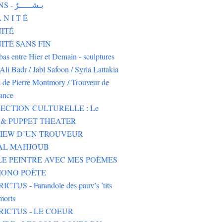
HUMAINS - بـشـــــرٌ
 N I T É
ITÉ
TÉ SANS FIN
-bas entre Hier et Demain - sculptures
Ali Badr / Jabl Safoon / Syria Lattakia
s de Pierre Montmory / Trouveur de
rance
ECTION CULTURELLE : Le
& PUPPET THEATER
VIEW D’UN TROUVEUR
 AL MAHJOUB
LE PEINTRE AVEC MES POÈMES
IONO POÈTE
CTUS - Farandole des pauv’s ’tits
morts
RICTUS - LE COEUR