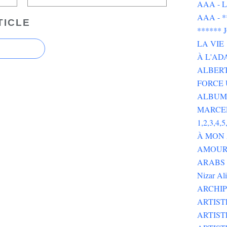
AAA - L 
AAA - 
TICLE
******
LA VIE
À L'AD
ALBERT
FORCE 
ALBUMS
MARCE
1,2,3,4,5,
À MON
AMOUR 
ARABS GOT 
Nizar Al
ARCHIP
ARTIS
ARTIS