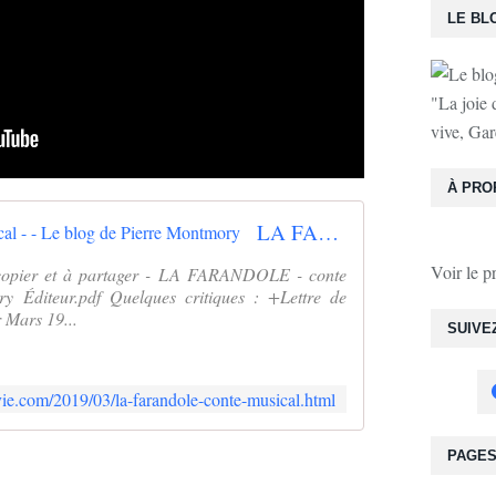
LE BL
"La joie 
vive, Gar
À PRO
LA FARANDOLE - conte musical - - Le blog de Pierre Montmory
Voir le p
 à copier et à partager - LA FARANDOLE - conte
y Éditeur.pdf Quelques critiques : +Lettre de
Mars 19...
SUIVE
ie.com/2019/03/la-farandole-conte-musical.html
PAGE