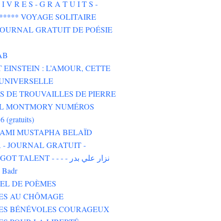
I V R E S - G R A T U I T S -
****** VOYAGE SOLITAIRE
 JOURNAL GRATUIT DE POÉSIE
AB
 EINSTEIN : L’AMOUR, CETTE
UNIVERSELLE
 DE TROUVAILLES DE PIERRE
L MONTMORY NUMÉROS
6 (gratuits)
 AMI MUSTAPHA BELAÏD
- JOURNAL GRATUIT -
TALENT - - - - نزار علي بدر
i Badr
EL DE POÈMES
TES AU CHÔMAGE
TES BÉNÉVOLES COURAGEUX