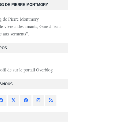
OG DE PIERRE MONTMORY
de vivre a des amants, Gare à l'eau
e aux serments".
POS
rofil de
sur le portail Overblog
Z-NOUS
S