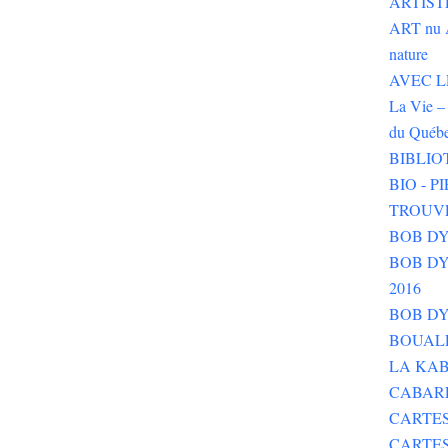
ARTIST
ART nu 
nature
AVEC LE 
La Vie – 
du Québ
BIBLIO
BIO - 
TROUV
BOB DY
BOB DYLA
2016
BOB DY
BOUALE
LA KAB
CABAR
CARTES
CARTE