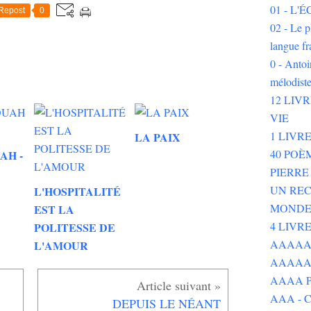
01 - L
Repost
0
02 - Le p
langue fr
0 - Ant
mélodist
12 LIV
VIE
1 LIVR
LA PAIX
40 POÈ
AH -
PIERR
UN REC
L'HOSPITALITÉ
MOND
EST LA
4 LIVR
POLITESSE DE
AAAAAAA
L'AMOUR
AAAAA
AAAA P
AAA - 
DEPUIS LE NÉANT