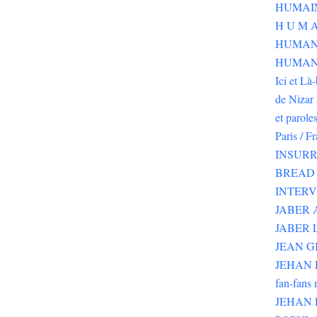
H U M A
HUMAN
HUMANI
Ici et Là
de Nizar 
et parole
Paris / F
INSURR
BREAD 
INTER
JABER
JABER 
JEAN G
JEHAN RI
fan-fans 
JEHAN 