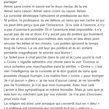
partager.
Aimer sans croire ni savoir est le doux nectar de la vie.
Aimer sans raison. Aimer sans croire ou savoir. Aimer.
La curiosité développe l’altruisme et prédispose au don.
Ni prêtre, ni professeur, la vie délivre un sens qui est caché et qui
ne peut être perçu que par l’innocence. Si tu sais à l’avance, il n’y
a pas d’aventure possible. Et si l’aventure était impossible, il n’y
aurait pas de vie et donc il n’y aurait pas de poètes qui inventent
leur vie et se donnent eux-mêmes des noms et des titres pour
amuser les bêtes et les choses. Les poètes ignorent le temps
long de l’ennui. La vie est leur jeu préféré et ils en sortent
perdants magnifiques, le sourire aux lèvres !
Le Soleil joue à chat perché dans le ciel et la Lune sourit la nuit.
« Croire » signifie admettre une chose sans la voir. Comme si
vous achetiez une marchandise sans la vérifier. « Croire », c’est
nier l’intelligence de la curiosité et le don gratuit de vivre que
possède chaque humain. Les malins font « croire » pour tromper.
Je n’ai aucun « dieu », je ne suis d’aucun camp, je ne surveille
pas de frontières, je n’ai que mon humanité. Avec tout cela
j’arrive à être sympathique et même honnête. Mais je sais que je
suis bon ou méchant que par ma volonté. Je n’ai pas d’excuses
pour vivre mal.
La religion est donc une arnaque qui convertit tout en « dieu ».
La politique est tromperie qui convertit tout en « valeurs ».