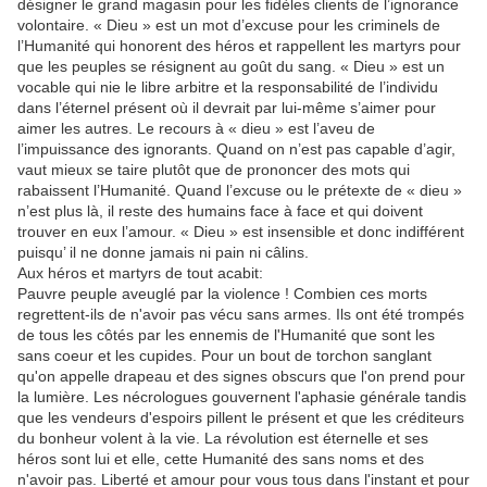
désigner le grand magasin pour les fidèles clients de l’ignorance
volontaire. « Dieu » est un mot d’excuse pour les criminels de
l’Humanité qui honorent des héros et rappellent les martyrs pour
que les peuples se résignent au goût du sang. « Dieu » est un
vocable qui nie le libre arbitre et la responsabilité de l’individu
dans l’éternel présent où il devrait par lui-même s’aimer pour
aimer les autres. Le recours à « dieu » est l’aveu de
l’impuissance des ignorants. Quand on n’est pas capable d’agir,
vaut mieux se taire plutôt que de prononcer des mots qui
rabaissent l’Humanité. Quand l’excuse ou le prétexte de « dieu »
n’est plus là, il reste des humains face à face et qui doivent
trouver en eux l’amour. « Dieu » est insensible et donc indifférent
puisqu’ il ne donne jamais ni pain ni câlins.
Aux héros et martyrs de tout acabit:
Pauvre peuple aveuglé par la violence ! Combien ces morts
regrettent-ils de n'avoir pas vécu sans armes. Ils ont été trompés
de tous les côtés par les ennemis de l'Humanité que sont les
sans coeur et les cupides. Pour un bout de torchon sanglant
qu'on appelle drapeau et des signes obscurs que l'on prend pour
la lumière. Les nécrologues gouvernent l'aphasie générale tandis
que les vendeurs d'espoirs pillent le présent et que les créditeurs
du bonheur volent à la vie. La révolution est éternelle et ses
héros sont lui et elle, cette Humanité des sans noms et des
n'avoir pas. Liberté et amour pour vous tous dans l'instant et pour