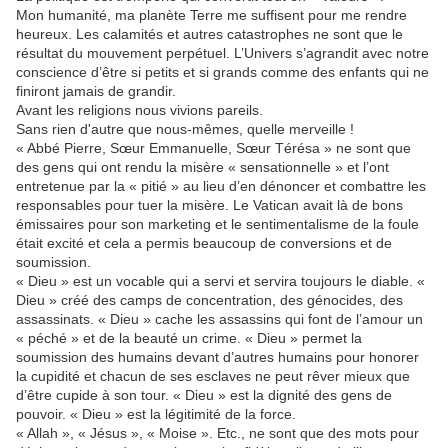
Mon humanité, ma planète Terre me suffisent pour me rendre
heureux. Les calamités et autres catastrophes ne sont que le
résultat du mouvement perpétuel. L’Univers s’agrandit avec notre
conscience d’être si petits et si grands comme des enfants qui ne
finiront jamais de grandir.
Avant les religions nous vivions pareils.
Sans rien d'autre que nous-mêmes, quelle merveille !
« Abbé Pierre, Sœur Emmanuelle, Sœur Térésa » ne sont que
des gens qui ont rendu la misère « sensationnelle » et l’ont
entretenue par la « pitié » au lieu d’en dénoncer et combattre les
responsables pour tuer la misère. Le Vatican avait là de bons
émissaires pour son marketing et le sentimentalisme de la foule
était excité et cela a permis beaucoup de conversions et de
soumission.
« Dieu » est un vocable qui a servi et servira toujours le diable. «
Dieu » créé des camps de concentration, des génocides, des
assassinats. « Dieu » cache les assassins qui font de l’amour un
« péché » et de la beauté un crime. « Dieu » permet la
soumission des humains devant d’autres humains pour honorer
la cupidité et chacun de ses esclaves ne peut rêver mieux que
d’être cupide à son tour. « Dieu » est la dignité des gens de
pouvoir. « Dieu » est la légitimité de la force.
« Allah », « Jésus », « Moise ». Etc., ne sont que des mots pour