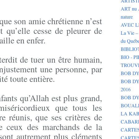
ARTIST
ART nu 
nature
e que son amie chrétienne n’est
AVEC LE 
t qu’elle cesse de pleurer de
La Vie – 
aille en enfer.
du Québ
BIBLIO
nterdit de tuer un être humain,
BIO - 
TROUV
injustement une personne, par
BOB DY
té toute entière.
BOB DYLA
2016
fants qu’Allah est plus grand,
BOB DY
miséricordieux que tous les
BOUALE
LA KAB
re réunis, que ses critères de
CABAR
de ceux des marchands de la
CARTES
 sont autrement plus cléments
CARTE