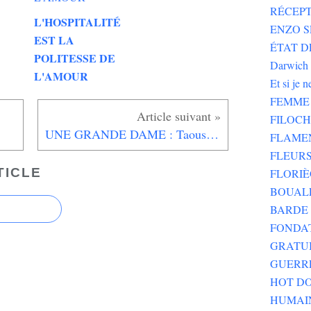
RÉCEPT
L'HOSPITALITÉ
ENZO SE
EST LA
ÉTAT DE
POLITESSE DE
Darwich
L'AMOUR
Et si je 
FEMME 
FILOC
UNE GRANDE DAME : Taous Ait Mesghat, à Alger
FLAME
FLEURS
TICLE
FLORIÈ
BOUALE
BARDE 
FONDA
GRATU
GUERR
HOT DO
HUMAI