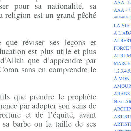
AAA - L 
er pour sa nationalité, sa
AAA - 
a religion est un grand pêché
******
LA VIE
À L'AD
e que réviser ses leçons et
ALBERT
FORCE 
ducation est plus utile et plus
ALBUMS
d’Allah que d’apprendre par
MARCE
 Coran sans en comprendre le
1,2,3,4,5,
À MON
AMOUR 
ARABS GOT 
fils que prendre le prophète
Nizar Al
ce par adopter son sens de
ARCHIP
roiture et de l’équité, avant
ARTIS
 sa barbe ou la taille de ses
ARTIS