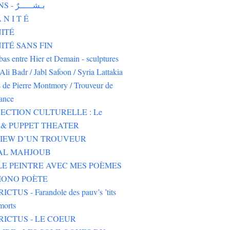
HUMAINS - بـشـــــرٌ
 N I T É
ITÉ
TÉ SANS FIN
-bas entre Hier et Demain - sculptures
Ali Badr / Jabl Safoon / Syria Lattakia
s de Pierre Montmory / Trouveur de
rance
ECTION CULTURELLE : Le
& PUPPET THEATER
VIEW D’UN TROUVEUR
 AL MAHJOUB
LE PEINTRE AVEC MES POÈMES
IONO POÈTE
CTUS - Farandole des pauv’s ’tits
morts
RICTUS - LE COEUR