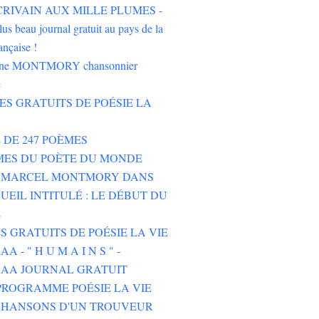
'ÉCRIVAIN AUX MILLE PLUMES -
lus beau journal gratuit au pays de la
ançaise !
oine MONTMORY chansonnier
e
RES GRATUITS DE POÉSIE LA
E DE 247 POÈMES
MES DU POÈTE DU MONDE
E MARCEL MONTMORY DANS
UEIL INTITULÉ : LE DÉBUT DU
E
ES GRATUITS DE POÉSIE LA VIE
 - " H U M A I N S " -
AA JOURNAL GRATUIT
ROGRAMME POÉSIE LA VIE
CHANSONS D'UN TROUVEUR