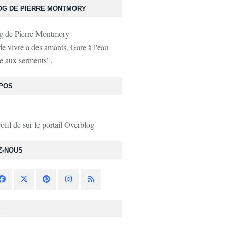
OG DE PIERRE MONTMORY
de vivre a des amants, Gare à l'eau
e aux serments".
POS
rofil de
sur le portail Overblog
Z-NOUS
S