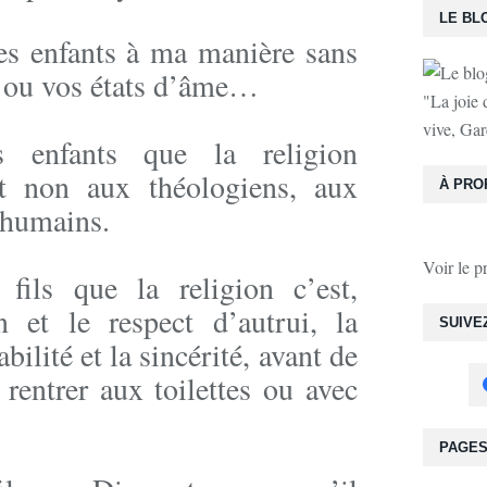
LE BL
es enfants à ma manière sans
s ou vos états d’âme…
"La joie 
vive, Gar
s enfants que la religion
t non aux théologiens, aux
À PRO
 humains.
Voir le p
fils que la religion c’est,
on et le respect d’autrui, la
SUIVE
bilité et la sincérité, avant de
 rentrer aux toilettes ou avec
PAGE