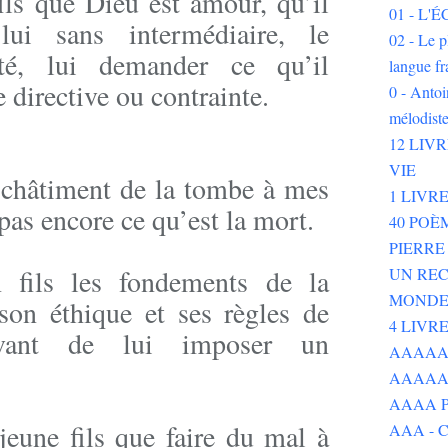
ils que Dieu est amour, qu’il
01 - L
lui sans intermédiaire, le
02 - Le p
été, lui demander ce qu’il
langue fr
e directive ou contrainte.
0 - Ant
mélodist
12 LIV
VIE
u châtiment de la tombe à mes
1 LIVR
pas encore ce qu’est la mort.
40 POÈ
PIERR
 fils les fondements de la
UN REC
MOND
 son éthique et ses règles de
4 LIVR
vant de lui imposer un
AAAAAAA
AAAAA
AAAA P
jeune fils que faire du mal à
AAA - 