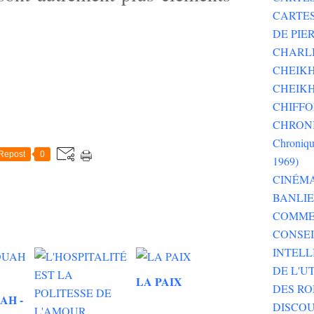
CARTE
DE PI
CHARLI
CHEIKH
CHEIKH
CHIFF
CHRONI
Chroniqu
Repost
0
1969)
CINÉM
BANLI
COMME
CONSEI
INTELL
DE L'U
LA PAIX
DES RO
AH -
DISCOU