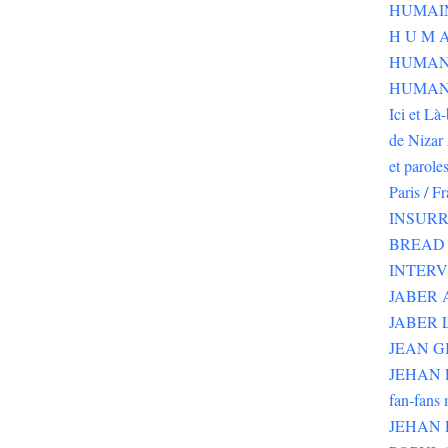
H U M A
HUMAN
HUMANI
Ici et Là
de Nizar 
et parole
Paris / F
INSURR
BREAD 
INTER
JABER
JABER 
JEAN G
JEHAN RI
fan-fans 
JEHAN 