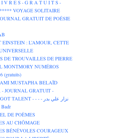
I V R E S - G R A T U I T S -
****** VOYAGE SOLITAIRE
 JOURNAL GRATUIT DE POÉSIE
AB
 EINSTEIN : L’AMOUR, CETTE
UNIVERSELLE
 DE TROUVAILLES DE PIERRE
L MONTMORY NUMÉROS
6 (gratuits)
 AMI MUSTAPHA BELAÏD
- JOURNAL GRATUIT -
TALENT - - - - نزار علي بدر
i Badr
EL DE POÈMES
TES AU CHÔMAGE
TES BÉNÉVOLES COURAGEUX