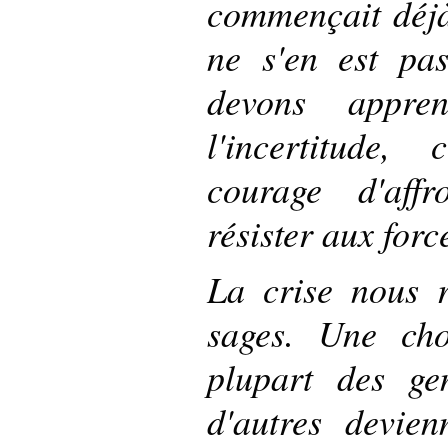
commençait déjà
ne s'en est pa
devons appre
l'incertitude, 
courage d'affr
résister aux forc
La crise nous r
sages. Une ch
plupart des ge
d'autres devien