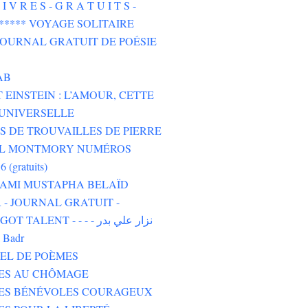
I V R E S - G R A T U I T S -
****** VOYAGE SOLITAIRE
 JOURNAL GRATUIT DE POÉSIE
AB
 EINSTEIN : L’AMOUR, CETTE
UNIVERSELLE
 DE TROUVAILLES DE PIERRE
L MONTMORY NUMÉROS
6 (gratuits)
 AMI MUSTAPHA BELAÏD
- JOURNAL GRATUIT -
TALENT - - - - نزار علي بدر
i Badr
EL DE POÈMES
TES AU CHÔMAGE
TES BÉNÉVOLES COURAGEUX