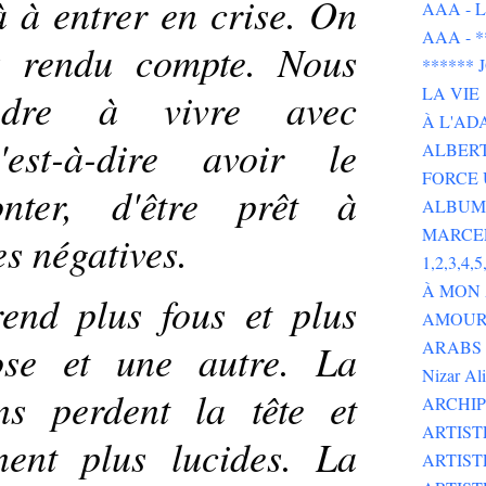
 à entrer en crise. On
AAA - L 
AAA - 
s rendu compte. Nous
******
LA VIE
ndre à vivre avec
À L'AD
c'est-à-dire avoir le
ALBERT
FORCE 
onter, d'être prêt à
ALBUMS
MARCE
es négatives.
1,2,3,4,5,
À MON
end plus fous et plus
AMOUR 
ose et une autre. La
ARABS GOT 
Nizar Al
ns perdent la tête et
ARCHIP
ARTIS
nent plus lucides. La
ARTIS