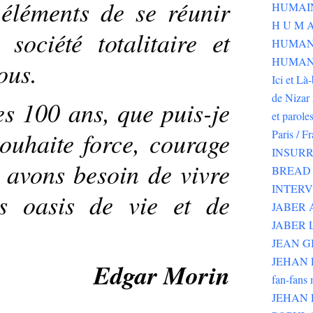
éléments de se réunir
H U M A
société totalitaire et
HUMAN
HUMANI
ous.
Ici et Là
de Nizar 
es 100 ans, que puis-je
et parole
ouhaite force, courage
Paris / F
INSURR
s avons besoin de vivre
BREAD 
INTER
es oasis de vie et de
JABER
JABER 
JEAN G
JEHAN RI
Edgar Morin
fan-fans 
JEHAN 