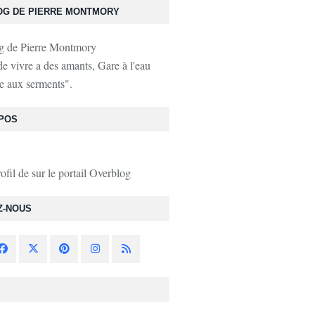
OG DE PIERRE MONTMORY
de vivre a des amants, Gare à l'eau
e aux serments".
POS
rofil de
sur le portail Overblog
Z-NOUS
S