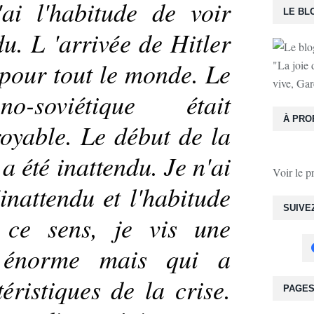
ai l'habitude de voir
LE BL
du. L 'arrivée de Hitler
 pour tout le monde. Le
"La joie 
vive, Gar
o-soviétique était
À PRO
royable. Le début de la
a été inattendu. Je n'ai
Voir le p
inattendu et l'habitude
SUIVE
 ce sens, je vis une
e énorme mais qui a
téristiques de la crise.
PAGE