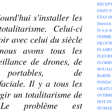
RÉCEPT
ENZO SE
urd'hui s'installer les
ÉTAT DE
Darwich
otalitarisme. Celui-ci
Et si je 
oir avec celui du siècle
FEMME 
FILOC
 nous avons tous les
FLAME
FLEURS
illance de drones, de
FLORIÈ
 portables, de
BOUALE
BARDE 
aciale. Il y a tous les
FONDA
GRATU
ir un totalitarisme de
GUERR
HOT DO
. Le problème est
HUMAI