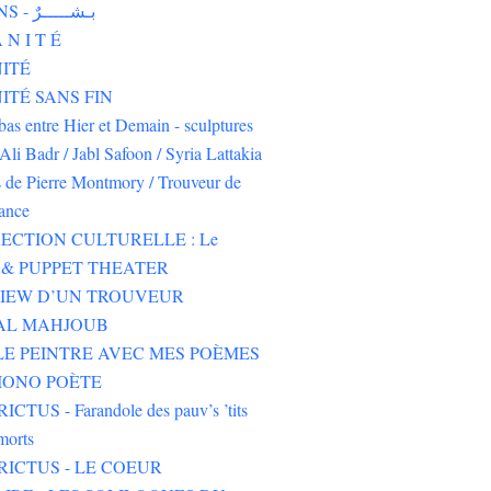
HUMAINS - بـشـــــرٌ
 N I T É
ITÉ
TÉ SANS FIN
-bas entre Hier et Demain - sculptures
Ali Badr / Jabl Safoon / Syria Lattakia
s de Pierre Montmory / Trouveur de
rance
ECTION CULTURELLE : Le
& PUPPET THEATER
VIEW D’UN TROUVEUR
 AL MAHJOUB
LE PEINTRE AVEC MES POÈMES
IONO POÈTE
CTUS - Farandole des pauv’s ’tits
morts
RICTUS - LE COEUR