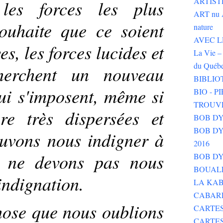
ARTIST
 les forces les plus
ART nu 
souhaite que ce soient
nature
AVEC LE 
es, les forces lucides et
La Vie – 
du Québ
cherchent un nouveau
BIBLIO
ui s'imposent, même si
BIO - 
TROUV
re très dispersées et
BOB DY
BOB DYLA
ouvons nous indigner à
2016
is ne devons pas nous
BOB DY
BOUALE
indignation.
LA KAB
CABAR
hose que nous oublions
CARTES
CARTE