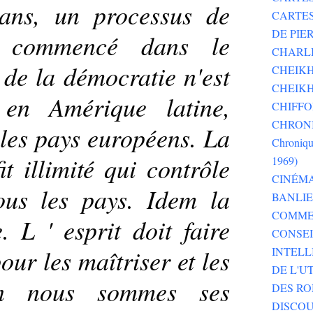
 ans, un processus de
CARTE
DE PI
a commencé dans le
CHARLI
de la démocratie n'est
CHEIKH
CHEIKH
 en Amérique latine,
CHIFF
CHRONI
les pays européens. La
Chroniqu
it illimité qui contrôle
1969)
CINÉM
ous les pays. Idem la
BANLI
COMME
. L ' esprit doit faire
CONSEI
our les maîtriser et les
INTELL
DE L'U
on nous sommes ses
DES RO
DISCOU