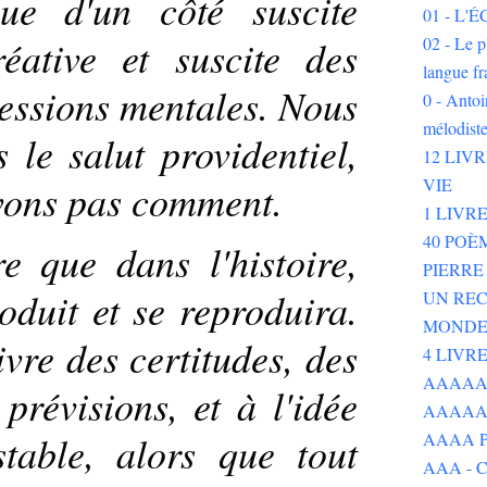
que d'un côté suscite
01 - L
réative et suscite des
02 - Le p
langue fr
ressions mentales. Nous
0 - Ant
mélodist
 le salut providentiel,
12 LIV
VIE
vons pas comment.
1 LIVR
40 POÈ
e que dans l'histoire,
PIERR
roduit et se reproduira.
UN REC
MOND
vre des certitudes, des
4 LIVR
AAAAAAA
 prévisions, et à l'idée
AAAAA
stable, alors que tout
AAAA P
AAA - 