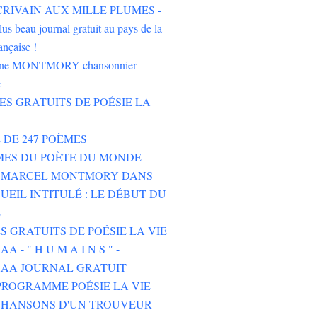
'ÉCRIVAIN AUX MILLE PLUMES -
lus beau journal gratuit au pays de la
ançaise !
oine MONTMORY chansonnier
e
RES GRATUITS DE POÉSIE LA
E DE 247 POÈMES
MES DU POÈTE DU MONDE
E MARCEL MONTMORY DANS
UEIL INTITULÉ : LE DÉBUT DU
E
ES GRATUITS DE POÉSIE LA VIE
 - " H U M A I N S " -
AA JOURNAL GRATUIT
ROGRAMME POÉSIE LA VIE
CHANSONS D'UN TROUVEUR