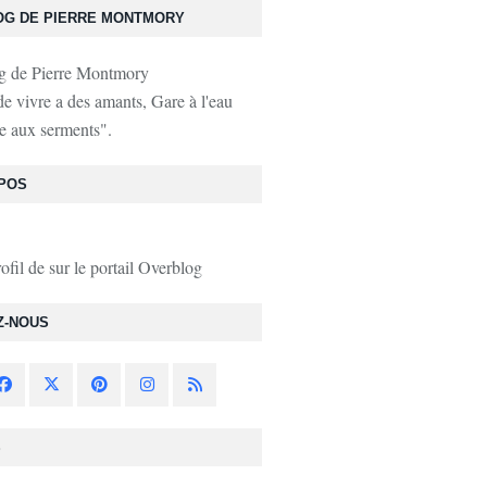
OG DE PIERRE MONTMORY
de vivre a des amants, Gare à l'eau
e aux serments".
POS
rofil de
sur le portail Overblog
Z-NOUS
S