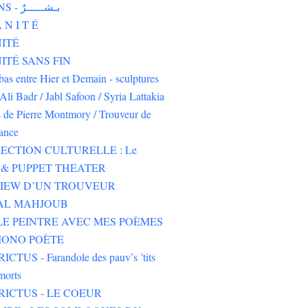
HUMAINS - بـشـــــرٌ
 N I T É
ITÉ
TÉ SANS FIN
-bas entre Hier et Demain - sculptures
Ali Badr / Jabl Safoon / Syria Lattakia
s de Pierre Montmory / Trouveur de
rance
ECTION CULTURELLE : Le
& PUPPET THEATER
VIEW D’UN TROUVEUR
 AL MAHJOUB
LE PEINTRE AVEC MES POÈMES
IONO POÈTE
CTUS - Farandole des pauv’s ’tits
morts
RICTUS - LE COEUR