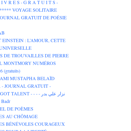
I V R E S - G R A T U I T S -
****** VOYAGE SOLITAIRE
 JOURNAL GRATUIT DE POÉSIE
AB
 EINSTEIN : L’AMOUR, CETTE
UNIVERSELLE
 DE TROUVAILLES DE PIERRE
L MONTMORY NUMÉROS
6 (gratuits)
 AMI MUSTAPHA BELAÏD
- JOURNAL GRATUIT -
TALENT - - - - نزار علي بدر
i Badr
EL DE POÈMES
TES AU CHÔMAGE
TES BÉNÉVOLES COURAGEUX