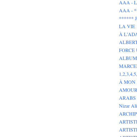
AAA - L 
AAA - 
******
LA VIE
À L'AD
ALBERT
FORCE 
ALBUMS
MARCE
1,2,3,4,5,
À MON
AMOUR 
ARABS GOT 
Nizar Al
ARCHIP
ARTIS
ARTIS