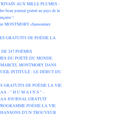
'ÉCRIVAIN AUX MILLE PLUMES -
lus beau journal gratuit au pays de la
ançaise !
oine MONTMORY chansonnier
e
RES GRATUITS DE POÉSIE LA
E DE 247 POÈMES
MES DU POÈTE DU MONDE
E MARCEL MONTMORY DANS
UEIL INTITULÉ : LE DÉBUT DU
E
ES GRATUITS DE POÉSIE LA VIE
 - " H U M A I N S " -
AA JOURNAL GRATUIT
ROGRAMME POÉSIE LA VIE
CHANSONS D'UN TROUVEUR