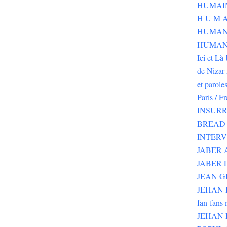
H U M A
HUMAN
HUMANI
Ici et Là
de Nizar 
et parole
Paris / F
INSURR
BREAD 
INTER
JABER
JABER 
JEAN G
JEHAN RI
fan-fans 
JEHAN 