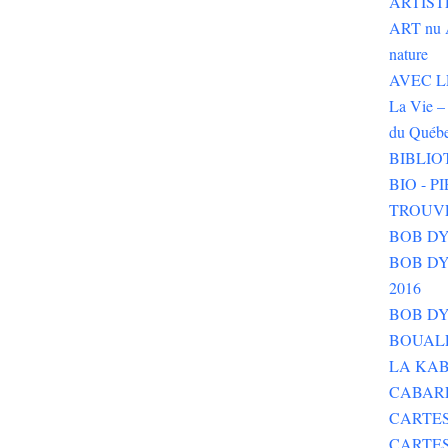
ARTIST
ART nu 
nature
AVEC LE 
La Vie – 
du Québ
BIBLIO
BIO - 
TROUV
BOB DY
BOB DYLA
2016
BOB DY
BOUALE
LA KAB
CABAR
CARTES
CARTE