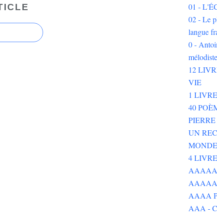
01 - L
TICLE
02 - Le p
langue fr
0 - Ant
mélodist
12 LIV
VIE
1 LIVR
40 POÈ
PIERR
UN REC
MOND
4 LIVR
AAAAAAA
AAAAA
AAAA P
AAA - 