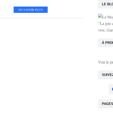
LE BL
EN SAVOIR PLUS
"La joie 
vive, Gar
À PRO
Voir le p
SUIVE
PAGE