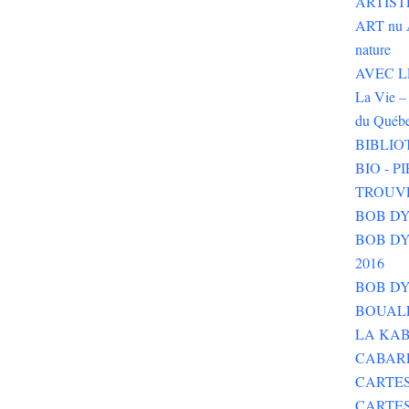
ARTIST
ART nu 
nature
AVEC LE 
La Vie – 
du Québ
BIBLIO
BIO - 
TROUV
BOB DY
BOB DYLA
2016
BOB DY
BOUALE
LA KAB
CABAR
CARTES
CARTE