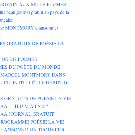
'ÉCRIVAIN AUX MILLE PLUMES -
lus beau journal gratuit au pays de la
ançaise !
oine MONTMORY chansonnier
e
RES GRATUITS DE POÉSIE LA
E DE 247 POÈMES
MES DU POÈTE DU MONDE
E MARCEL MONTMORY DANS
UEIL INTITULÉ : LE DÉBUT DU
E
ES GRATUITS DE POÉSIE LA VIE
 - " H U M A I N S " -
AA JOURNAL GRATUIT
ROGRAMME POÉSIE LA VIE
CHANSONS D'UN TROUVEUR