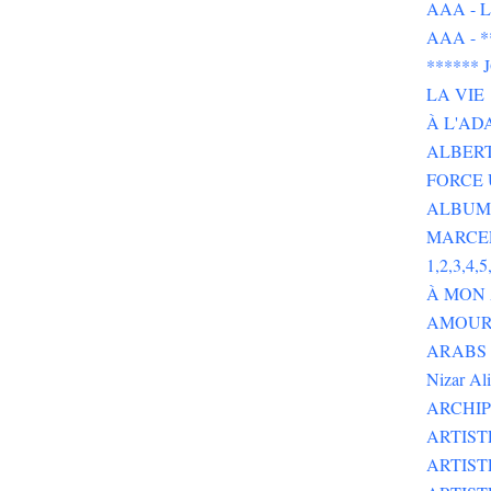
AAA - L 
AAA - 
******
LA VIE
À L'AD
ALBERT
FORCE 
ALBUMS
MARCE
1,2,3,4,5,
À MON
AMOUR 
ARABS GOT 
Nizar Al
ARCHIP
ARTIS
ARTIS