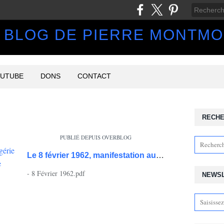
 BLOG DE PIERRE MONTM
UTUBE
DONS
CONTACT
RECH
PUBLIÉ DEPUIS OVERBLOG
Le 8 février 1962, manifestation au métro Charonne Contre la guerre d’Algérie : « Un massacre d’état » la violence de l’État gaullien
- 8 Février 1962.pdf
NEWS