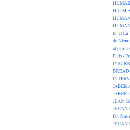
H U M A
HUMAN
HUMANI
Ici et Là
de Nizar 
et parole
Paris / F
INSURR
BREAD 
INTER
JABER
JABER 
JEAN G
JEHAN RI
fan-fans 
JEHAN 