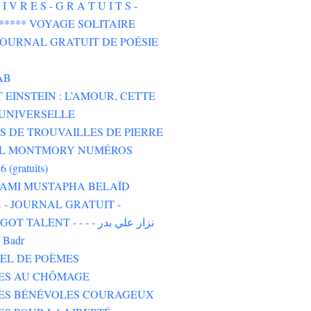
I V R E S - G R A T U I T S -
****** VOYAGE SOLITAIRE
 JOURNAL GRATUIT DE POÉSIE
AB
 EINSTEIN : L’AMOUR, CETTE
UNIVERSELLE
 DE TROUVAILLES DE PIERRE
L MONTMORY NUMÉROS
6 (gratuits)
 AMI MUSTAPHA BELAÏD
- JOURNAL GRATUIT -
TALENT - - - - نزار علي بدر
i Badr
EL DE POÈMES
TES AU CHÔMAGE
TES BÉNÉVOLES COURAGEUX