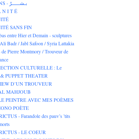
HUMAINS - بـشـــــرٌ
 N I T É
ITÉ
TÉ SANS FIN
-bas entre Hier et Demain - sculptures
Ali Badr / Jabl Safoon / Syria Lattakia
s de Pierre Montmory / Trouveur de
rance
ECTION CULTURELLE : Le
& PUPPET THEATER
VIEW D’UN TROUVEUR
 AL MAHJOUB
LE PEINTRE AVEC MES POÈMES
IONO POÈTE
CTUS - Farandole des pauv’s ’tits
morts
RICTUS - LE COEUR