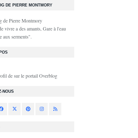
OG DE PIERRE MONTMORY
de vivre a des amants, Gare à l'eau
e aux serments".
POS
rofil de
sur le portail Overblog
Z-NOUS
S