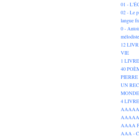
01 - L
02 - Le p
langue fr
0 - Ant
mélodist
12 LIV
VIE
1 LIVR
40 POÈ
PIERR
UN REC
MOND
4 LIVR
AAAAAAA
AAAAA
AAAA P
AAA - 