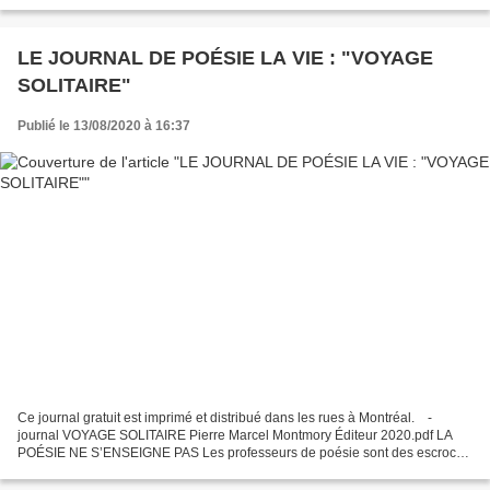
heures à s'apprêter chaque matin femme...
LE JOURNAL DE POÉSIE LA VIE : "VOYAGE
SOLITAIRE"
Publié le 13/08/2020 à 16:37
Ce journal gratuit est imprimé et distribué dans les rues à Montréal. -
journal VOYAGE SOLITAIRE Pierre Marcel Montmory Éditeur 2020.pdf LA
POÉSIE NE S’ENSEIGNE PAS Les professeurs de poésie sont des escrocs
Qui prennent la vie et volent aux poètes...