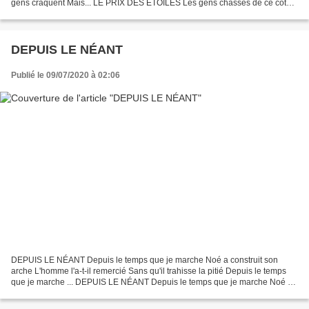
gens craquent Mais... LE PRIX DES ÉTOILES Les gens chassés de ce côté-
ci Comme les gens chassés de l’autre côté...
DEPUIS LE NÉANT
Publié le 09/07/2020 à 02:06
DEPUIS LE NÉANT Depuis le temps que je marche Noé a construit son
arche L'homme l'a-t-il remercié Sans qu'il trahisse la pitié Depuis le temps
que je marche ... DEPUIS LE NÉANT Depuis le temps que je marche Noé a
construit son arche L’homme l’a-t-il remercié...