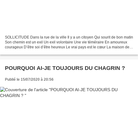
SOLLICITUDE Dans la rue de la ville Il y a un citoyen Qui sourit de bon matin
Son chemin est un exil Un exil volontaire Une vie téméraire En amoureux
courageux D’être soi d’être heureux Le vrai pays est le cœur La maison des
étrangers Sans argent et sans...
POURQUOI AI-JE TOUJOURS DU CHAGRIN ?
Publié le 15/07/2020 à 20:56